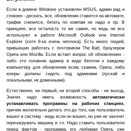
Если в домене Windows установлен WSUS, админ рад и
спокоен - дескать, все, обновления ставятся на автомате,
трафик снизился, бегать по компам не надо и пр. В
принципе, все осталость то же самое, но ведь не все
используют в работе Microsoft Outlook или Internet
Explorer (хотя 8-ка очень неплоха). Есть много людей,
привыкших работать с почтовиком The Bat!, броузером
Opera или Mozilla. Если встает вопрос об обновлениях -
либо это головняк админу в виде беготни к каждому
компьютеру для обновления всем, скажем, Opera, либо
юзеры должны сидеть под админами (пускай и
локальными, не доменными).
Естественно, ни первый, ни второй способы - не выход.
Значит, надо иметь возможность
автоматически
устанавливать программы на рабочих станциях
,
причем желательно делать это до того, как пользователь
вошел в систему - ведь если он вошел, он уже не захочет
перезагружать машину и т.п. Надо ставить пользователя
перед фактом - программа, его любимая Opera, уже