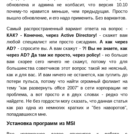
обновлена и админа не колбасит, что версия 10.10
почему-то нравится меньше, чем предыдущая. Просто
вышло обновление, и его надо применить. Без вариантов.
Самый распространенный вариант ответа на вопрос -
КАК? - Конечно, через Active Directory!
- скажет вам
любой специалист или просто сисадмин.
А как через
AD?
- спросите вы. А вам скажут -
?! Вы не знаете, как
через AD? Да там же просто, через policy!
- но больше
вам скорее сего ничего не скажут, потому что для
большинства советчиков этот вопрос такой же неясный,
как и для вас. И вам ничего не останется, как гуглить до
потери пульса, потому что найти огромный фолиант на
тему "как развернуть office 2007" в сети корпорации не
проблема, а вот просто и в двух словах - редко что
найдете. Не без гордости могу сказать, что данная статья
как раз одна из немногих кратких и "без наворотов",
попадавшихся мне.
Установка программ из MSI
Все изложенное далее относится к работе с