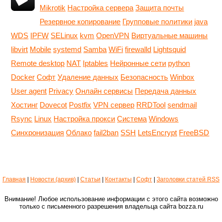
Mikrotik
Настройка сервера
Защита почты
Резервное копирование
Групповые политики
java
WDS
IPFW
SELinux
kvm
OpenVPN
Виртуальные машины
libvirt
Mobile
systemd
Samba
WiFi
firewalld
Lightsquid
Remote desktop
NAT
Iptables
Нейронные сети
python
Docker
Софт
Удаление данных
Безопасность
Winbox
User agent
Privacy
Онлайн сервисы
Передача данных
Хостинг
Dovecot
Postfix
VPN сервер
RRDTool
sendmail
Rsync
Linux
Настройка прокси
Система
Windows
Синхронизация
Облако
fail2ban
SSH
LetsEncrypt
FreeBSD
Главная
|
Новости (архив)
|
Статьи
|
Контакты
|
Софт
|
Заголовки статей RSS
Внимание! Любое использование информации с этого сайта возможно
только с письменного разрешения владельца сайта bozza.ru