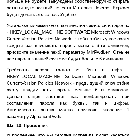
больше не будете вынуждены собственноручно стирать
остатки путешествий по сети Интернет. Internet Explorer
будет делать это за вас. Удобно.
Установка минимального количества символов в паролях
- HKEY_LOCAL_MACHINE SOFTWARE Microsoft Windows
CurrentVersion Policies Network - чтобы отбить у вас охоту
каждый раз вписывать пароль меньше 6-ти символов,
присвойте значение hex:6 параметру MinPwdLen. Отныне
все пароли в вашей системе будут больше 6 символов.
Требовать пароли только из букв и цифр -
HKEY_LOCAL_MACHINE Software Microsoft Windows
CurrentVersion Policies Network - предыдущий ключ отбил
охоту придумывать пароль меньше 6-ти символов.
Данная опция заставит вас комбинировать при
составлении пароля как буквы, так и цифры.
Активировать опцию можно присвоив значение 1
параметру AlphanumPwds.
Шаг 10. Проводник
И последнее, что мы сегодня исправим, будет касаться