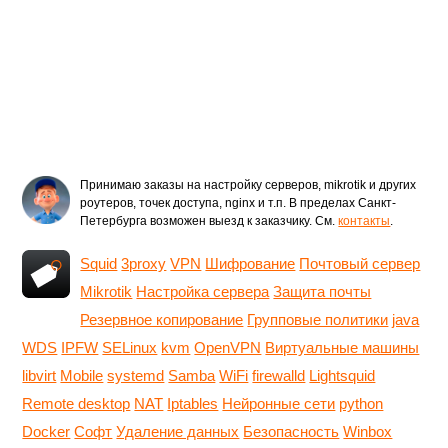
Принимаю заказы на настройку серверов, mikrotik и других
роутеров, точек доступа, nginx и т.п. В пределах Санкт-
Петербурга возможен выезд к заказчику. См.
контакты
.
Squid
3proxy
VPN
Шифрование
Почтовый сервер
Mikrotik
Настройка сервера
Защита почты
Резервное копирование
Групповые политики
java
WDS
IPFW
SELinux
kvm
OpenVPN
Виртуальные машины
libvirt
Mobile
systemd
Samba
WiFi
firewalld
Lightsquid
Remote desktop
NAT
Iptables
Нейронные сети
python
Docker
Софт
Удаление данных
Безопасность
Winbox