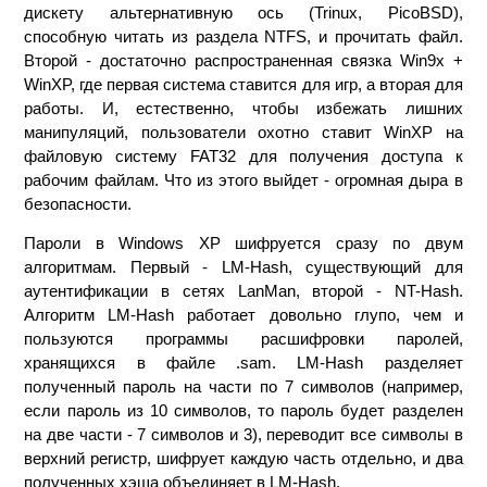
дискету альтернативную ось (Trinux, PicoBSD),
способную читать из раздела NTFS, и прочитать файл.
Второй - достаточно распространенная связка Win9x +
WinXP, где первая система ставится для игр, а вторая для
работы. И, естественно, чтобы избежать лишних
манипуляций, пользователи охотно ставит WinXP на
файловую систему FAT32 для получения доступа к
рабочим файлам. Что из этого выйдет - огромная дыра в
безопасности.
Пароли в Windows XP шифруется сразу по двум
алгоритмам. Первый - LM-Hash, существующий для
аутентификации в сетях LanMan, второй - NT-Hash.
Алгоритм LM-Hash работает довольно глупо, чем и
пользуются программы расшифровки паролей,
хранящихся в файле .sam. LM-Hash разделяет
полученный пароль на части по 7 символов (например,
если пароль из 10 символов, то пароль будет разделен
на две части - 7 символов и 3), переводит все символы в
верхний регистр, шифрует каждую часть отдельно, и два
полученных хэша объединяет в LM-Hash.