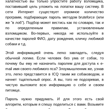
халатностью вы только упростите работу взломщика,
поставивший цель уложить на лопатки вашу систему. В
сети Интернет существует огромное количество
программ, подбирающих пароль методом bruteforce (или
же "в лоб"). Подбор может вестись как по словарю, так и
по определенным правилам, установленным
взломщиком. Во-первых, никогда не используйте в
качестве паролей ФИО, дату рождения, кличку любимой
собаки и т.д.
Этой информацией очень легко завладеть, следуя
обычной логике. Если человек без ума от собак, то
почему бы ему не назначить паролем для доступа к e-
mail имя своего любимого пса? Злоумышленник же, узнав
это, легко представится в ICQ таким же собаководом, и
начнет тщательный опрос. А вы, того не подозревая, в
чистую выложите всю информацию о себе и своем
питомце.
Пароль нужно придумать. И для этого есть свой
алгоритм, которым я спешу поделиться с вами. Возьмите