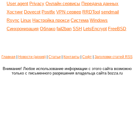
User agent
Privacy
Онлайн сервисы
Передача данных
Хостинг
Dovecot
Postfix
VPN сервер
RRDTool
sendmail
Rsync
Linux
Настройка прокси
Система
Windows
Синхронизация
Облако
fail2ban
SSH
LetsEncrypt
FreeBSD
Главная
|
Новости (архив)
|
Статьи
|
Контакты
|
Софт
|
Заголовки статей RSS
Внимание! Любое использование информации с этого сайта возможно
только с письменного разрешения владельца сайта bozza.ru