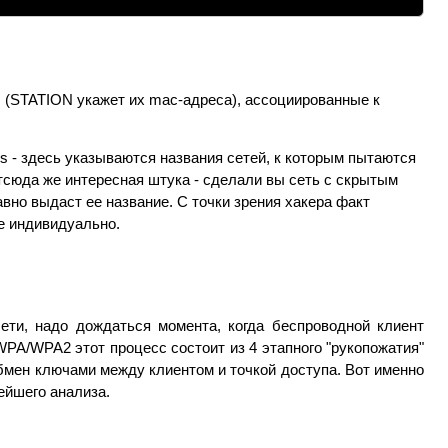
 (STATION укажет их mac-адреса), ассоциированные к
s - здесь указываются названия сетей, к которым пытаются
Отсюда же интересная штука - сделали вы сеть с скрытым
авно выдаст ее название. С точки зрения хакера факт
е индивидуально.
сети, надо дождаться момента, когда беспроводной клиент
WPA/WPA2 этот процесс состоит из 4 этапного "рукопожатия"
обмен ключами между клиентом и точкой доступа. Вот именно
ейшего анализа.