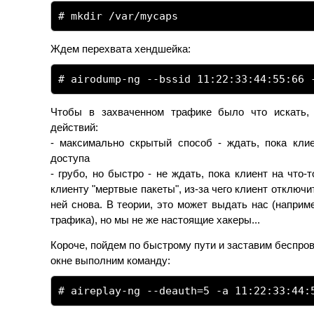
# mkdir /var/mycaps
Ждем перехвата хендшейка:
# airodump-ng --bssid 11:22:33:44:55:66 
Чтобы в захваченном трафике было что искать, 
действий:
- максимально скрытый способ - ждать, пока кли
доступа
- грубо, но быстро - не ждать, пока клиент на что-
клиенту "мертвые пакеты", из-за чего клиент отключ
ней снова. В теории, это может выдать нас (напри
трафика), но мы не же настоящие хакеры...
Короче, пойдем по быстрому пути и заставим беспров
окне выполним команду:
# aireplay-ng --deauth=5 -a 11:22:33:44: