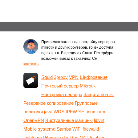
Принимаю заказы на настройку серверов,
mikrotik и других роутеров, точек доступа,
nginx и т.п. В пределах Санкт-Петербурга
возможен выезд к заказчику. См.
контакты
.
Squid
3proxy
VPN
Шифрование
Почтовый сервер
Mikrotik
Настройка сервера
Защита почты
Резервное копирование
Групповые
политики
java
WDS
IPFW
SELinux
kvm
OpenVPN
Виртуальные машины
libvirt
Mobile
systemd
Samba
WiFi
firewalld
Lightsquid
Remote desktop
NAT
Iptables