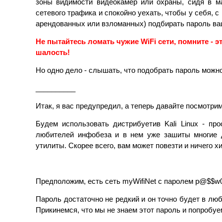
зоны видимости видеокамер или охраны, сидя в м
сетевого трафика и спокойно уехать, чтобы у себя,
арендованных или взломанных) подбирать пароль ваш
Не пытайтесь ломать чужие WiFi сети, помните - э
шалость!
Но одно дело - слышать, что подобрать пароль можно,
__________
Итак, я вас предупредил, а теперь давайте посмотри
Будем использовать дистрибуетив Kali Linux - пр
любителей инфобеза и в нем уже зашиты многие 
утилиты. Скорее всего, вам может повезти и ничего х
Предположим, есть сеть myWifiNet с паролем p@$$w0
Пароль достаточно не редкий и он точно будет в л
Прикинемся, что мы не знаем этот пароль и попробуем