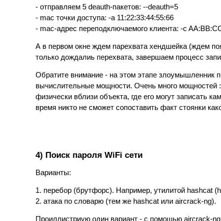
- отправляем 5 deauth-пакетов: --deauth=5
- mac точки доступа: -a 11:22:33:44:55:66
- mac-адрес переподключаемого клиента: -c AA:BB:C
А в первом окне ждем парехвата хендшейка (ждем по
только дождалиь перехвата, завершаем процесс запис
Обратите внимание - на этом этапе злоумышленник п
вычислительные мощности. Очень много мощностей :)
физически вблизи объекта, где его могут записать к
время никто не сможет сопоставить факт стоянки како
4) Поиск пароля WiFi сети
Варианты:
1. перебор (брутфорс). Например, утилитой hashcat (http
2. атака по словарю (тем же hashcat или aircrack-ng).
Проиллистриую один вариант - с помощью aircrack-ng