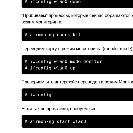
# ifconfig wlan0 down
"Прибиваем" процессы, которые сейчас обращаются к
режим мониторинга.
# airmon-ng check kill
Переводим карту в режим мониторинга (monitor mode)
# iwconfig wlan0 mode monitor
# ifconfig wlan0 up
Проверяем, что интерфейс переведен в режим Monitor
# iwconfig
Если так не прокатило, пробуем так:
# airmon-ng start wlan0