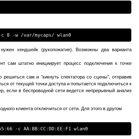
-c 8 -w /var/mycaps/ wlan0
нужен хендшейк (рукопожатие). Возможны два варианта
ент сам штатно инициирует процесс подключения к точке
то решиться сам и "кикнуть спектатора со сцены", отправив
иться от текущей точки доступа и попытается подключиться к
мер, если в беспроводной сети ведется непрерывный анализ
одного клиента отключиться от сети. Для этого в другом
55:66 -c AA:BB:CC:DD:EE:F1 wlan0