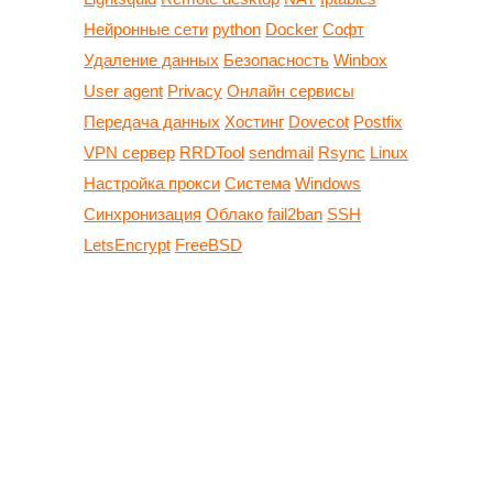
Нейронные сети
python
Docker
Софт
Удаление данных
Безопасность
Winbox
User agent
Privacy
Онлайн сервисы
Передача данных
Хостинг
Dovecot
Postfix
VPN сервер
RRDTool
sendmail
Rsync
Linux
Настройка прокси
Система
Windows
Синхронизация
Облако
fail2ban
SSH
LetsEncrypt
FreeBSD