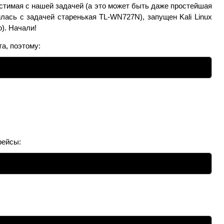
естимая с нашей задачей (а это может быть даже простейшая
илась с задачей старенькая TL-WN727N), запущен Kali Linux
о). Начали!
а, поэтому:
фейсы: