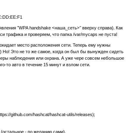
C:DD:EE:F1
явления "WPA handshake <наша_сеть>" вверху справа). Как
и трафика и проверяем, что папка /var/mycaps не пуста!
окидает место расположения сети. Теперь ему нужны
 Но! Это не то же самое, когда он был бы вынужден сидеть
амеры наблюдения или охрана. А уже чере совсем небольшое
го-то авто в течение 15 минут и взлом сети.
s://github.com/hashcat/hashcat-utils/releases);
 (остальное - по желанию сами).