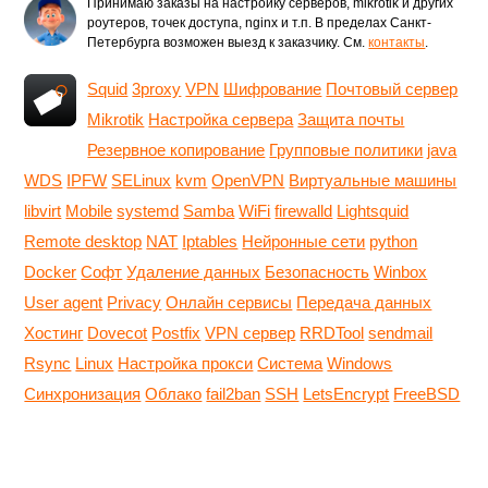
Принимаю заказы на настройку серверов, mikrotik и других
роутеров, точек доступа, nginx и т.п. В пределах Санкт-
Петербурга возможен выезд к заказчику. См.
контакты
.
Squid
3proxy
VPN
Шифрование
Почтовый сервер
Mikrotik
Настройка сервера
Защита почты
Резервное копирование
Групповые политики
java
WDS
IPFW
SELinux
kvm
OpenVPN
Виртуальные машины
libvirt
Mobile
systemd
Samba
WiFi
firewalld
Lightsquid
Remote desktop
NAT
Iptables
Нейронные сети
python
Docker
Софт
Удаление данных
Безопасность
Winbox
User agent
Privacy
Онлайн сервисы
Передача данных
Хостинг
Dovecot
Postfix
VPN сервер
RRDTool
sendmail
Rsync
Linux
Настройка прокси
Система
Windows
Синхронизация
Облако
fail2ban
SSH
LetsEncrypt
FreeBSD