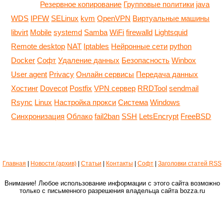
Резервное копирование
Групповые политики
java
WDS
IPFW
SELinux
kvm
OpenVPN
Виртуальные машины
libvirt
Mobile
systemd
Samba
WiFi
firewalld
Lightsquid
Remote desktop
NAT
Iptables
Нейронные сети
python
Docker
Софт
Удаление данных
Безопасность
Winbox
User agent
Privacy
Онлайн сервисы
Передача данных
Хостинг
Dovecot
Postfix
VPN сервер
RRDTool
sendmail
Rsync
Linux
Настройка прокси
Система
Windows
Синхронизация
Облако
fail2ban
SSH
LetsEncrypt
FreeBSD
Главная
|
Новости (архив)
|
Статьи
|
Контакты
|
Софт
|
Заголовки статей RSS
Внимание! Любое использование информации с этого сайта возможно
только с письменного разрешения владельца сайта bozza.ru