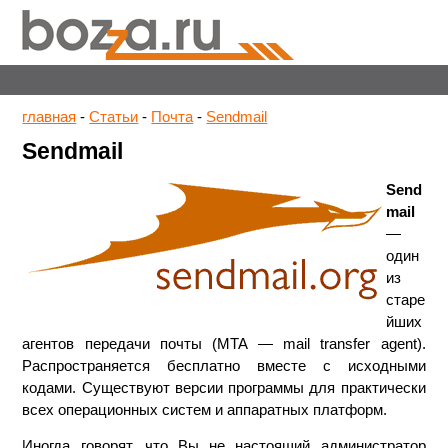
главная
-
Статьи
-
Почта
-
Sendmail
Sendmail
Send
mail
—
один
из
старе
йших
агентов передачи почты (MTA — mail transfer agent).
Распространяется бесплатно вместе с исходными
кодами. Существуют версии программы для практически
всех операционных систем и аппаратных платформ.
Иногда говорят, что Вы не настоящий администратор